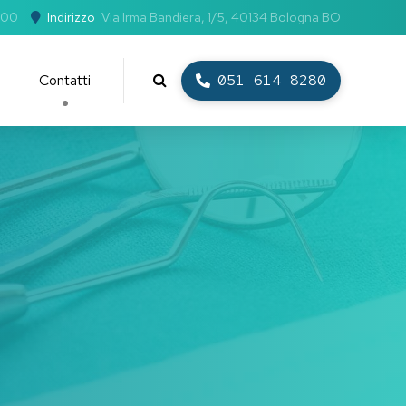
.00
Indirizzo
Via Irma Bandiera, 1/5, 40134 Bologna BO
Contatti
051 614 8280