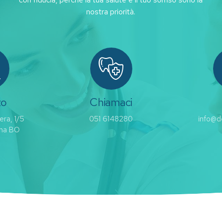
nostra priorità.
zo
Chiamaci
era, 1/5
051 6148280
info@de
na BO